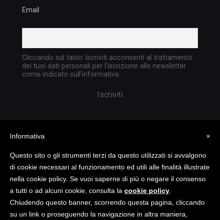
Email
Cliccando sul tasto Iscriviti acconsenti al trattamento
dei tuoi dati personali per l'iscrizione alle newsletter
come indicato sull'informativa
Informativa
×
Questo sito o gli strumenti terzi da questo utilizzati si avvalgono
di cookie necessari al funzionamento ed utili alle finalità illustrate
nella cookie policy. Se vuoi saperne di più o negare il consenso
Copyright @ 2023 TATTICA S.R.L. | All rights
a tutti o ad alcuni cookie, consulta la
cookie policy
.
reserved | P.I. 05903351004
Chiudendo questo banner, scorrendo questa pagina, cliccando
su un link o proseguendo la navigazione in altra maniera,