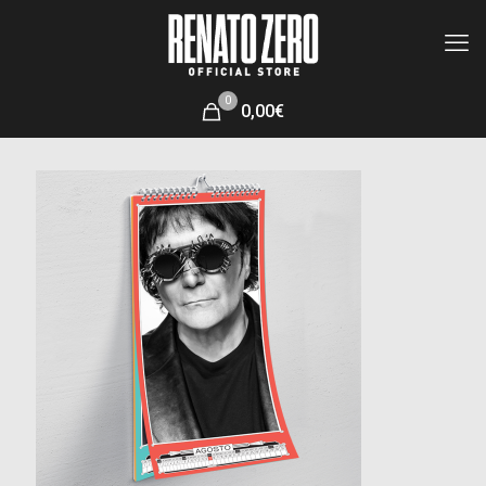
0
0,00€