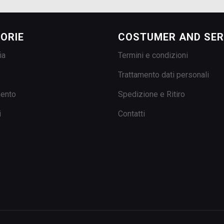
ORIE
COSTUMER AND SER
ia
Termini e condizioni
Trattamento dati personali
mento
Spedizione e Ritiro
i
Contatti