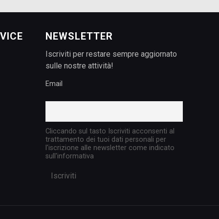
VICE
NEWSLETTER
Iscriviti per restare sempre aggiornato
sulle nostre attività!
Email
Cliccando sul tasto Iscriviti acconsenti al
trattamento dei tuoi dati personali per
l'iscrizione alle newsletter come indicato
sull'informativa