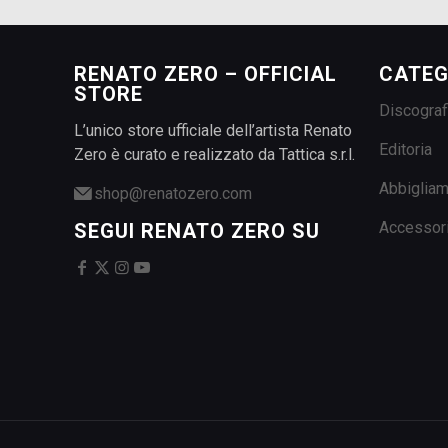
RENATO ZERO – OFFICIAL
CATEG
STORE
Discograf
L’unico store ufficiale dell’artista Renato
Editoria
Zero è curato e realizzato da Tattica s.r.l.
Abbiglia
shop@renatozero.com
Accessor
SEGUI RENATO ZERO SU