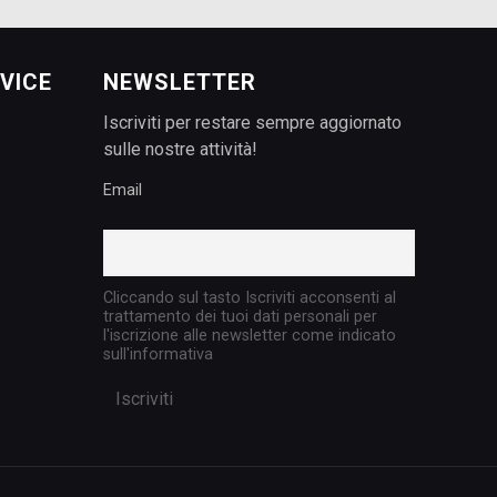
VICE
NEWSLETTER
Iscriviti per restare sempre aggiornato
sulle nostre attività!
Email
Cliccando sul tasto Iscriviti acconsenti al
trattamento dei tuoi dati personali per
l'iscrizione alle newsletter come indicato
sull'informativa