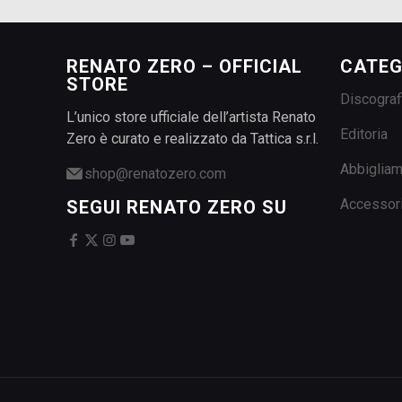
RENATO ZERO – OFFICIAL
CATEG
STORE
Discograf
L’unico store ufficiale dell’artista Renato
Editoria
Zero è curato e realizzato da Tattica s.r.l.
Abbiglia
shop@renatozero.com
Accessor
SEGUI RENATO ZERO SU