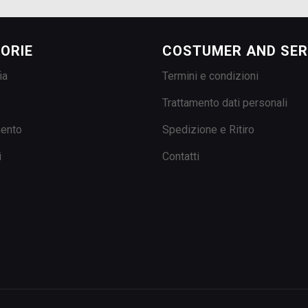
ORIE
COSTUMER AND SER
ia
Termini e condizioni
Trattamento dati personali
mento
Spedizione e Ritiro
i
Contatti