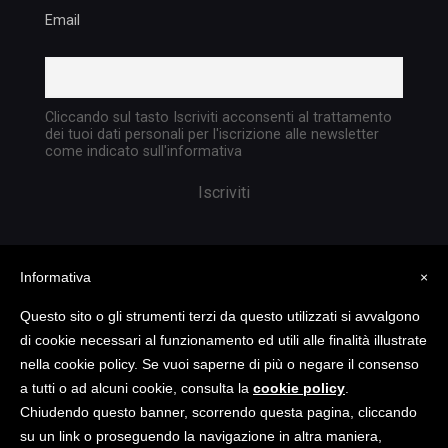
Email
Cliccando sul tasto Iscriviti acconsenti al trattamento
dei tuoi dati personali per l'iscrizione alle newsletter
come indicato sull'informativa
Informativa
×
Questo sito o gli strumenti terzi da questo utilizzati si avvalgono
di cookie necessari al funzionamento ed utili alle finalità illustrate
nella cookie policy. Se vuoi saperne di più o negare il consenso
Copyright @ 2023 TATTICA S.R.L. | All rights
a tutti o ad alcuni cookie, consulta la
cookie policy
.
reserved | P.I. 05903351004
Chiudendo questo banner, scorrendo questa pagina, cliccando
su un link o proseguendo la navigazione in altra maniera,