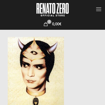
0
0,00€