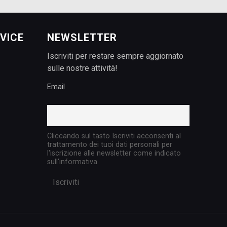
VICE
NEWSLETTER
Iscriviti per restare sempre aggiornato
sulle nostre attività!
Email
Cliccando sul tasto Iscriviti acconsenti al
trattamento dei tuoi dati personali per
l'iscrizione alle newsletter come indicato
sull'informativa