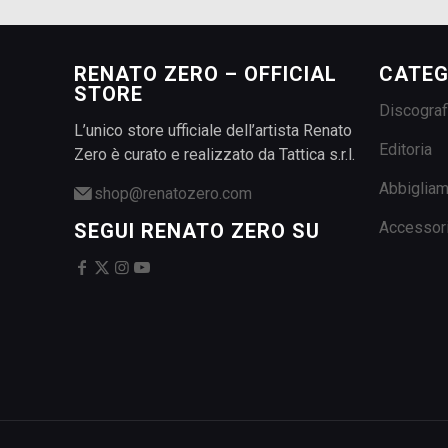
RENATO ZERO – OFFICIAL
CATEG
STORE
Discograf
L’unico store ufficiale dell’artista Renato
Editoria
Zero è curato e realizzato da Tattica s.r.l.
Abbiglia
shop@renatozero.com
Accessor
SEGUI RENATO ZERO SU