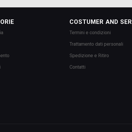
ORIE
COSTUMER AND SER
ia
Termini e condizioni
Trattamento dati personali
mento
Spedizione e Ritiro
i
Contatti