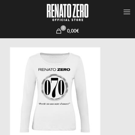
0
0,00€