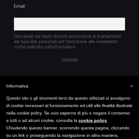
Email
Cliccando sul tasto Iscriviti acconsenti al trattamento
dei tuoi dati personali per l'iscrizione alle newsletter
come indicato sull'informativa
Informativa
×
Questo sito o gli strumenti terzi da questo utilizzati si avvalgono
di cookie necessari al funzionamento ed utili alle finalità illustrate
nella cookie policy. Se vuoi saperne di più o negare il consenso
Copyright @ 2023 TATTICA S.R.L. | All rights
a tutti o ad alcuni cookie, consulta la
cookie policy
.
reserved | P.I. 05903351004
Chiudendo questo banner, scorrendo questa pagina, cliccando
su un link o proseguendo la navigazione in altra maniera,