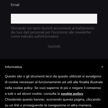
Email
Cliccando sul tasto Iscriviti acconsenti al trattamento
dei tuoi dati personali per l'iscrizione alle newsletter
come indicato sull'informativa
Informativa
×
Questo sito o gli strumenti terzi da questo utilizzati si avvalgono
di cookie necessari al funzionamento ed utili alle finalità illustrate
nella cookie policy. Se vuoi saperne di più o negare il consenso
Copyright @ 2023 TATTICA S.R.L. | All rights
a tutti o ad alcuni cookie, consulta la
cookie policy
.
reserved | P.I. 05903351004
Chiudendo questo banner, scorrendo questa pagina, cliccando
su un link o proseguendo la navigazione in altra maniera,