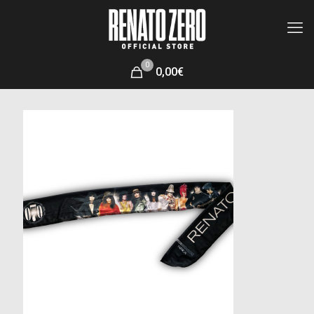
0
0,00€