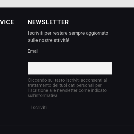
VICE
NEWSLETTER
Iscriviti per restare sempre aggiornato
sulle nostre attività!
Email
Cliccando sul tasto Iscriviti acconsenti al
trattamento dei tuoi dati personali per
l'iscrizione alle newsletter come indicato
sull'informativa