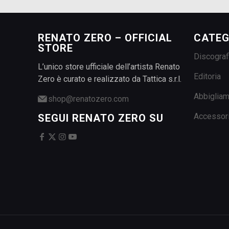
RENATO ZERO – OFFICIAL
CATEG
STORE
Discograf
L’unico store ufficiale dell’artista Renato
Editoria
Zero è curato e realizzato da Tattica s.r.l.
Abbiglia
shop@renatozero.com
Accessor
SEGUI RENATO ZERO SU