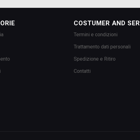
ORIE
COSTUMER AND SER
ia
Termini e condizioni
Trattamento dati personali
mento
Spedizione e Ritiro
i
Contatti