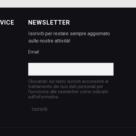
VICE
NEWSLETTER
Iscriviti per restare sempre aggiornato
sulle nostre attività!
Email
Cliccando sul tasto Iscriviti acconsenti al
trattamento dei tuoi dati personali per
l'iscrizione alle newsletter come indicato
sull'informativa