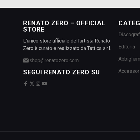
RENATO ZERO – OFFICIAL
CATEG
STORE
Discograf
L’unico store ufficiale dell’artista Renato
Editoria
Zero è curato e realizzato da Tattica s.r.l.
Abbiglia
shop@renatozero.com
Accessor
SEGUI RENATO ZERO SU