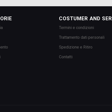
ORIE
COSTUMER AND SER
ia
Termini e condizioni
Trattamento dati personali
mento
Spedizione e Ritiro
i
Contatti