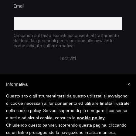
Email
Cliccando sul tasto Iscriviti acconsenti al trattamento
dei tuoi dati personali per l'iscrizione alle newsletter
come indicato sull'informativa
Informativa
×
Questo sito o gli strumenti terzi da questo utilizzati si avvalgono
di cookie necessari al funzionamento ed utili alle finalità illustrate
nella cookie policy. Se vuoi saperne di più o negare il consenso
Copyright @ 2023 TATTICA S.R.L. | All rights
a tutti o ad alcuni cookie, consulta la
cookie policy
.
reserved | P.I. 05903351004
Chiudendo questo banner, scorrendo questa pagina, cliccando
su un link o proseguendo la navigazione in altra maniera,