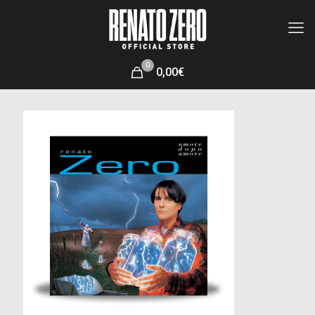
0
0,00€