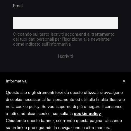
Email
Cliccando sul tasto Iscriviti acconsenti al trattamento
dei tuoi dati personali per l'iscrizione alle newsletter
come indicato sull'informativa
Informativa
×
Questo sito o gli strumenti terzi da questo utilizzati si avvalgono
di cookie necessari al funzionamento ed utili alle finalità illustrate
nella cookie policy. Se vuoi saperne di più o negare il consenso
Copyright @ 2023 TATTICA S.R.L. | All rights
a tutti o ad alcuni cookie, consulta la
cookie policy
.
reserved | P.I. 05903351004
Chiudendo questo banner, scorrendo questa pagina, cliccando
su un link o proseguendo la navigazione in altra maniera,