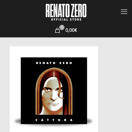
0
0,00€