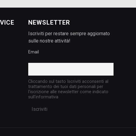
VICE
NEWSLETTER
Iscriviti per restare sempre aggiornato
sulle nostre attività!
Email
Cliccando sul tasto Iscriviti acconsenti al
trattamento dei tuoi dati personali per
l'iscrizione alle newsletter come indicato
sull'informativa