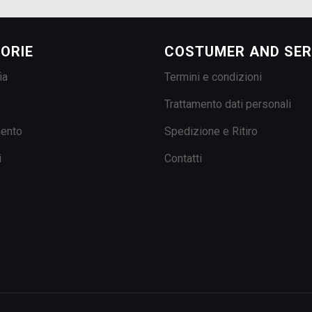
ORIE
COSTUMER AND SER
ia
Termini e condizioni
Trattamento dati personali
mento
Spedizione e Ritiro
i
Contatti