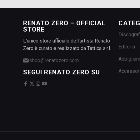
RENATO ZERO – OFFICIAL
CATEG
STORE
Discograf
L’unico store ufficiale dell’artista Renato
Editoria
Zero è curato e realizzato da Tattica s.r.l.
Abbiglia
shop@renatozero.com
Accessor
SEGUI RENATO ZERO SU