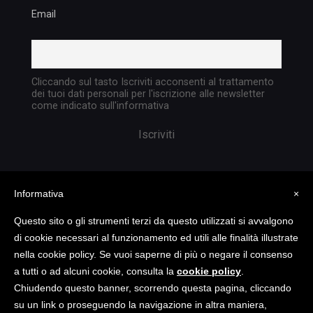
Email
Cliccando sul tasto Iscriviti acconsenti al trattamento
dei tuoi dati personali per l'iscrizione alle newsletter
come indicato sull'informativa
Informativa
×
Questo sito o gli strumenti terzi da questo utilizzati si avvalgono
di cookie necessari al funzionamento ed utili alle finalità illustrate
nella cookie policy. Se vuoi saperne di più o negare il consenso
Copyright @ 2023 TATTICA S.R.L. | All rights
a tutti o ad alcuni cookie, consulta la
cookie policy
.
reserved | P.I. 05903351004
Chiudendo questo banner, scorrendo questa pagina, cliccando
su un link o proseguendo la navigazione in altra maniera,