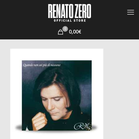
0
0,00€