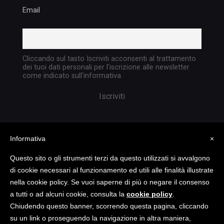
Email
Cliccando sul tasto Iscriviti acconsenti al trattamento
dei tuoi dati personali per l'iscrizione alle newsletter
come indicato sull'informativa
Informativa
×
Questo sito o gli strumenti terzi da questo utilizzati si avvalgono
di cookie necessari al funzionamento ed utili alle finalità illustrate
nella cookie policy. Se vuoi saperne di più o negare il consenso
Copyright @ 2023 TATTICA S.R.L. | All rights
a tutti o ad alcuni cookie, consulta la
cookie policy
.
reserved | P.I. 05903351004
Chiudendo questo banner, scorrendo questa pagina, cliccando
su un link o proseguendo la navigazione in altra maniera,