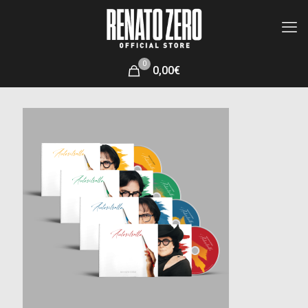
0
0,00€