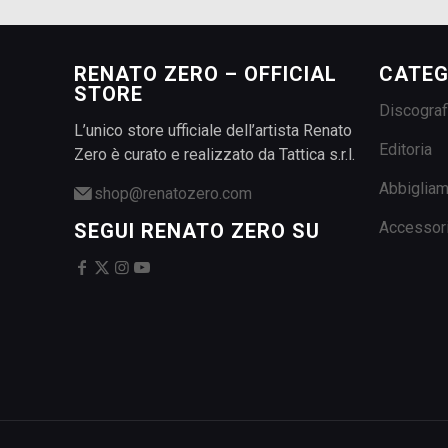
RENATO ZERO – OFFICIAL
CATEG
STORE
Discograf
L’unico store ufficiale dell’artista Renato
Editoria
Zero è curato e realizzato da Tattica s.r.l.
Abbiglia
shop@renatozero.com
Accessor
SEGUI RENATO ZERO SU