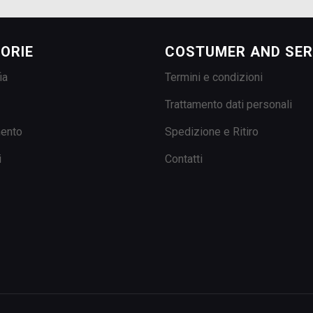
ORIE
COSTUMER AND SER
ia
Termini e condizioni
Trattamento dati personali
mento
Spedizione e Ritiro
i
Contatti