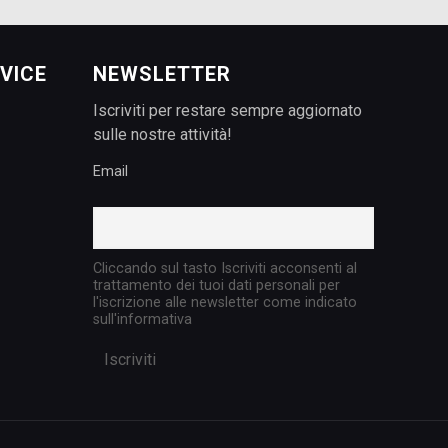
VICE
NEWSLETTER
Iscriviti per restare sempre aggiornato
sulle nostre attività!
Email
Cliccando sul tasto Iscriviti acconsenti al
trattamento dei tuoi dati personali per
l'iscrizione alle newsletter come indicato
sull'informativa