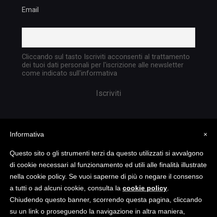
Email
Cliccando sul tasto Iscriviti acconsenti al trattamento
dei tuoi dati personali per l'iscrizione alle newsletter
come indicato sull'informativa
Informativa
×
Questo sito o gli strumenti terzi da questo utilizzati si avvalgono
di cookie necessari al funzionamento ed utili alle finalità illustrate
nella cookie policy. Se vuoi saperne di più o negare il consenso
Copyright @ 2023 TATTICA S.R.L. | All rights
a tutti o ad alcuni cookie, consulta la
cookie policy
.
reserved | P.I. 05903351004
Chiudendo questo banner, scorrendo questa pagina, cliccando
su un link o proseguendo la navigazione in altra maniera,