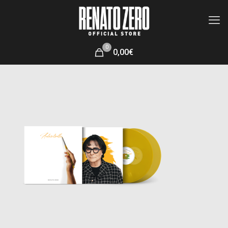
0
0,00€