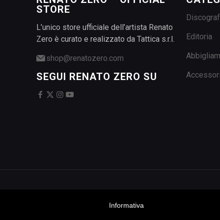
STORE
Discograf
L’unico store ufficiale dell’artista Renato
Editoria
Zero è curato e realizzato da Tattica s.r.l.
Abbiglia
shop@renatozero.com
Accessor
SEGUI RENATO ZERO SU
Informativa