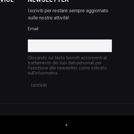
Iscriviti per restare sempre aggiornato
sulle nostre attività!
Email
Cliccando sul tasto Iscriviti acconsenti al
trattamento dei tuoi dati personali per
l'iscrizione alle newsletter come indicato
sull'informativa
×