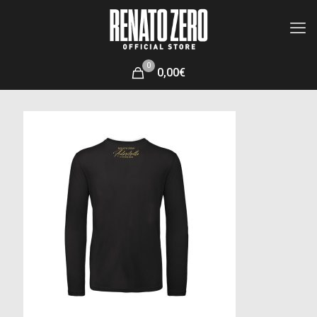
0
0,00€