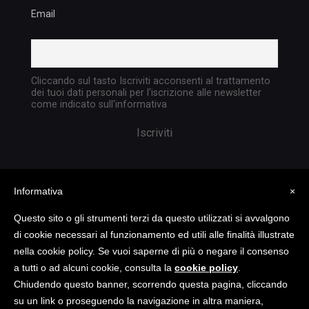
Email
Cliccando sul tasto Iscriviti acconsenti al trattamento
dei tuoi dati personali per l'iscrizione alle newsletter
come indicato sull'informativa
Informativa
×
Questo sito o gli strumenti terzi da questo utilizzati si avvalgono
di cookie necessari al funzionamento ed utili alle finalità illustrate
nella cookie policy. Se vuoi saperne di più o negare il consenso
Copyright @ 2023 TATTICA S.R.L. | All rights
a tutti o ad alcuni cookie, consulta la
cookie policy
.
reserved | P.I. 05903351004
Chiudendo questo banner, scorrendo questa pagina, cliccando
su un link o proseguendo la navigazione in altra maniera,