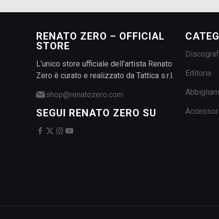
RENATO ZERO – OFFICIAL
CATEG
STORE
Discograf
L’unico store ufficiale dell’artista Renato
Editoria
Zero è curato e realizzato da Tattica s.r.l.
Abbiglia
shop@renatozero.com
Accessor
SEGUI RENATO ZERO SU