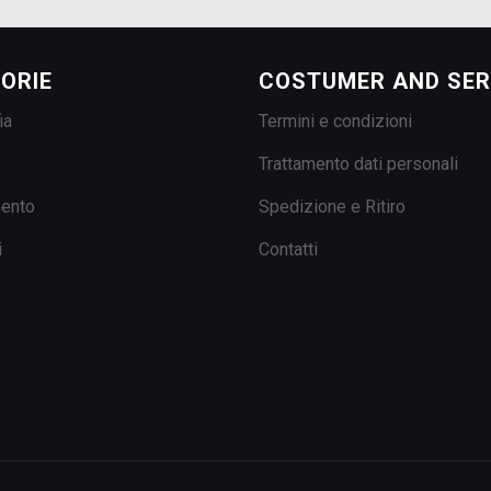
ORIE
COSTUMER AND SER
ia
Termini e condizioni
Trattamento dati personali
mento
Spedizione e Ritiro
i
Contatti