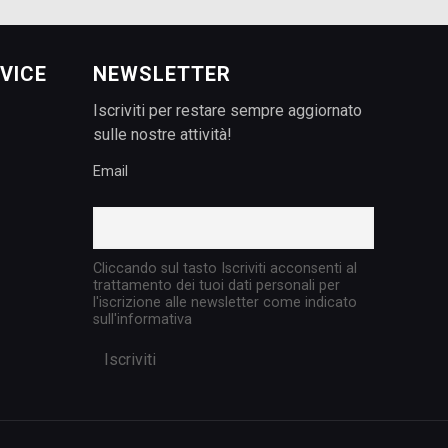
VICE
NEWSLETTER
Iscriviti per restare sempre aggiornato
sulle nostre attività!
Email
Cliccando sul tasto Iscriviti acconsenti al
trattamento dei tuoi dati personali per
l'iscrizione alle newsletter come indicato
sull'informativa