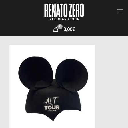
0
0,00€