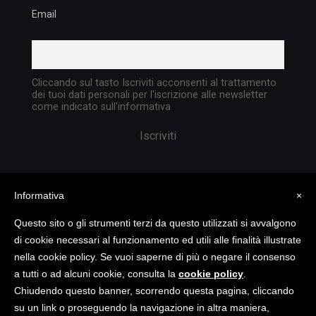
Email
Cliccando sul tasto Iscriviti acconsenti al trattamento
dei tuoi dati personali per l'iscrizione alle newsletter
come indicato sull'informativa
Informativa
×
Questo sito o gli strumenti terzi da questo utilizzati si avvalgono
di cookie necessari al funzionamento ed utili alle finalità illustrate
nella cookie policy. Se vuoi saperne di più o negare il consenso
Copyright @ 2023 TATTICA S.R.L. | All rights
a tutti o ad alcuni cookie, consulta la
cookie policy
.
reserved | P.I. 05903351004
Chiudendo questo banner, scorrendo questa pagina, cliccando
su un link o proseguendo la navigazione in altra maniera,