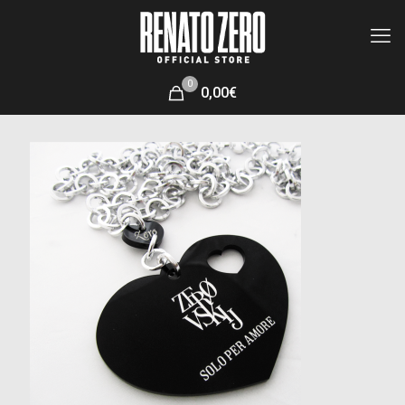
0
0,00€