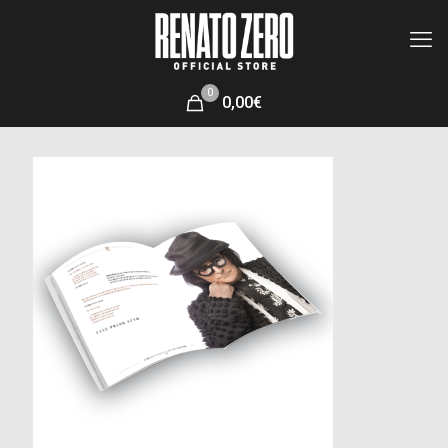
0
0,00€