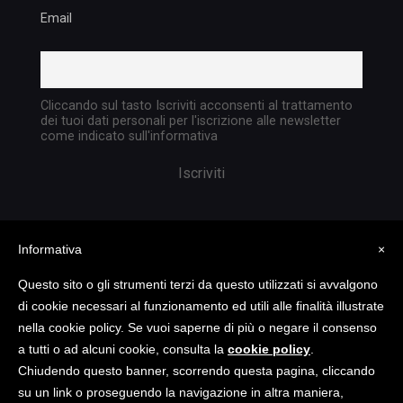
Email
Cliccando sul tasto Iscriviti acconsenti al trattamento
dei tuoi dati personali per l'iscrizione alle newsletter
come indicato sull'informativa
Informativa
×
Questo sito o gli strumenti terzi da questo utilizzati si avvalgono
di cookie necessari al funzionamento ed utili alle finalità illustrate
nella cookie policy. Se vuoi saperne di più o negare il consenso
Copyright @ 2023 TATTICA S.R.L. | All rights
a tutti o ad alcuni cookie, consulta la
cookie policy
.
reserved | P.I. 05903351004
Chiudendo questo banner, scorrendo questa pagina, cliccando
su un link o proseguendo la navigazione in altra maniera,