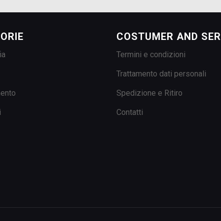
ORIE
COSTUMER AND SER
ia
Termini e condizioni
Trattamento dati personali
mento
Spedizione e Ritiro
i
Contatti