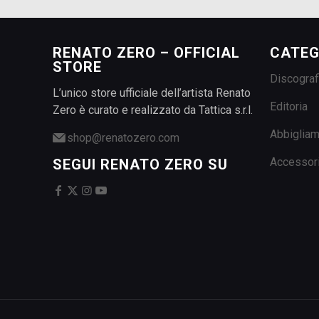
RENATO ZERO – OFFICIAL
CATEG
STORE
Discograf
L’unico store ufficiale dell’artista Renato
Editoria
Zero è curato e realizzato da Tattica s.r.l.
Abbiglia
shop@renatozero.com
Accessor
SEGUI RENATO ZERO SU