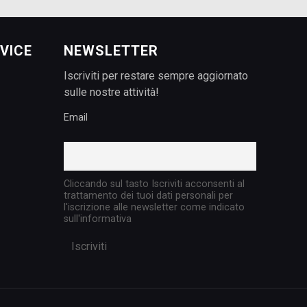
VICE
NEWSLETTER
Iscriviti per restare sempre aggiornato
sulle nostre attività!
Email
Cliccando sul tasto Iscriviti acconsenti al
trattamento dei tuoi dati personali per
l'iscrizione alle newsletter come indicato
sull'informativa