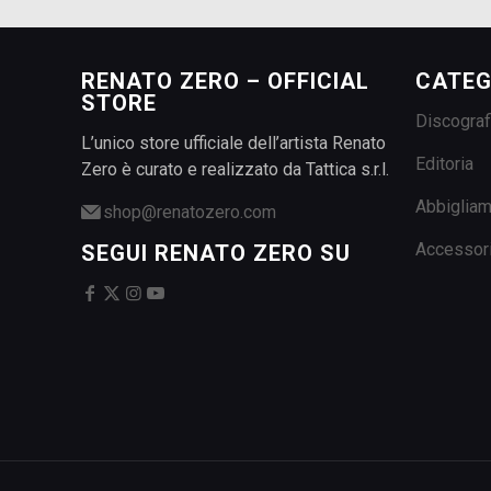
RENATO ZERO – OFFICIAL
CATEG
STORE
Discograf
L’unico store ufficiale dell’artista Renato
Editoria
Zero è curato e realizzato da Tattica s.r.l.
Abbiglia
shop@renatozero.com
Accessor
SEGUI RENATO ZERO SU