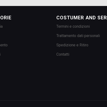
ORIE
COSTUMER AND SER
ia
Termini e condizioni
Trattamento dati personali
mento
Spedizione e Ritiro
i
Contatti