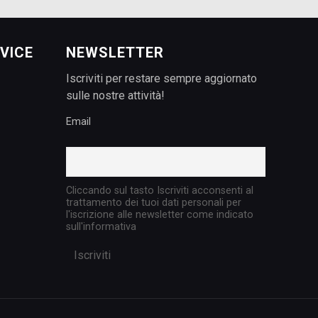
VICE
NEWSLETTER
Iscriviti per restare sempre aggiornato
sulle nostre attività!
Email
Cliccando sul tasto Iscriviti acconsenti al
trattamento dei tuoi dati personali per
l'iscrizione alle newsletter come indicato
sull'informativa