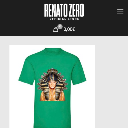
0
0,00€