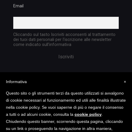
Email
Cliccando sul tasto Iscriviti acconsenti al trattamento
dei tuoi dati personali per l'iscrizione alle newsletter
come indicato sull'informativa
Informativa
×
Questo sito o gli strumenti terzi da questo utilizzati si avvalgono
di cookie necessari al funzionamento ed utili alle finalità illustrate
nella cookie policy. Se vuoi saperne di più o negare il consenso
Copyright @ 2023 TATTICA S.R.L. | All rights
a tutti o ad alcuni cookie, consulta la
cookie policy
.
reserved | P.I. 05903351004
Chiudendo questo banner, scorrendo questa pagina, cliccando
su un link o proseguendo la navigazione in altra maniera,