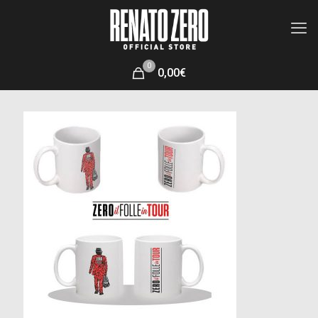
0
0,00€