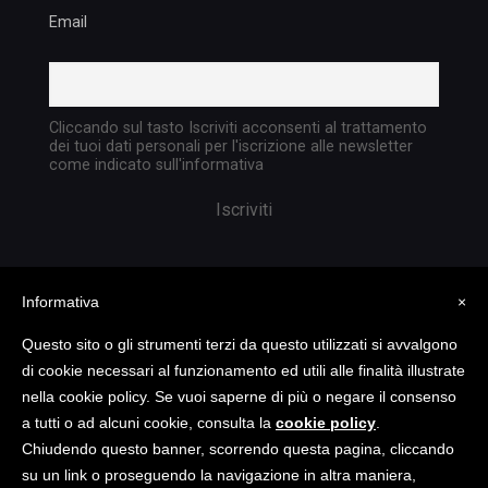
Email
Cliccando sul tasto Iscriviti acconsenti al trattamento
dei tuoi dati personali per l'iscrizione alle newsletter
come indicato sull'informativa
Informativa
×
Questo sito o gli strumenti terzi da questo utilizzati si avvalgono
di cookie necessari al funzionamento ed utili alle finalità illustrate
nella cookie policy. Se vuoi saperne di più o negare il consenso
Copyright @ 2023 TATTICA S.R.L. | All rights
a tutti o ad alcuni cookie, consulta la
cookie policy
.
reserved | P.I. 05903351004
Chiudendo questo banner, scorrendo questa pagina, cliccando
su un link o proseguendo la navigazione in altra maniera,