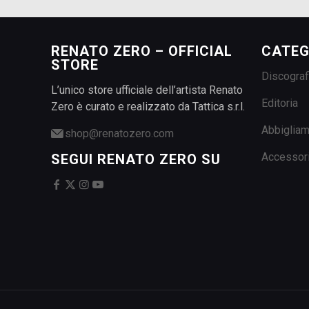
RENATO ZERO – OFFICIAL
CATEG
STORE
Discograf
L’unico store ufficiale dell’artista Renato
Editoria
Zero è curato e realizzato da Tattica s.r.l.
Abbiglia
shop@renatozero.com
Accessor
SEGUI RENATO ZERO SU