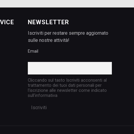
VICE
NEWSLETTER
Iscriviti per restare sempre aggiornato
sulle nostre attività!
Email
Cliccando sul tasto Iscriviti acconsenti al
trattamento dei tuoi dati personali per
l'iscrizione alle newsletter come indicato
sull'informativa