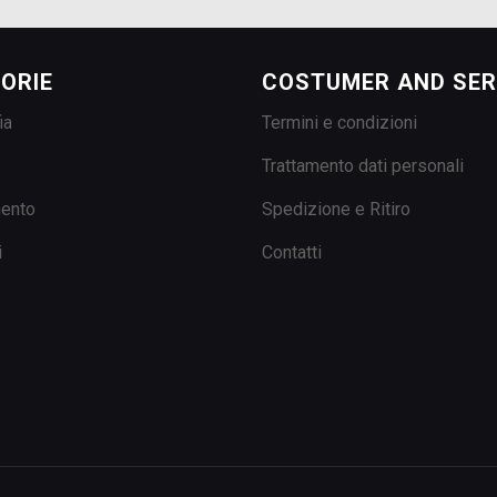
ORIE
COSTUMER AND SER
ia
Termini e condizioni
Trattamento dati personali
mento
Spedizione e Ritiro
i
Contatti