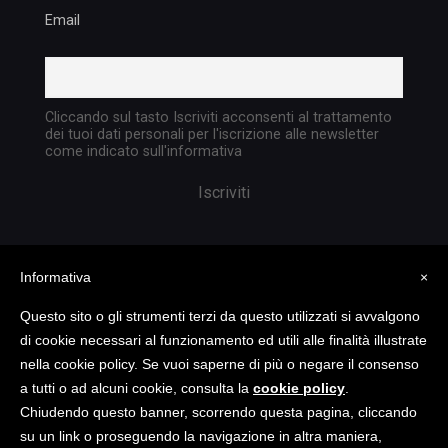
Email
Cliccando sul tasto Iscriviti acconsenti al trattamento
dei tuoi dati personali per l'iscrizione alle newsletter
come indicato sull'informativa
Informativa
×
Questo sito o gli strumenti terzi da questo utilizzati si avvalgono
di cookie necessari al funzionamento ed utili alle finalità illustrate
nella cookie policy. Se vuoi saperne di più o negare il consenso
Copyright @ 2023 TATTICA S.R.L. | All rights
a tutti o ad alcuni cookie, consulta la
cookie policy
.
reserved | P.I. 05903351004
Chiudendo questo banner, scorrendo questa pagina, cliccando
su un link o proseguendo la navigazione in altra maniera,