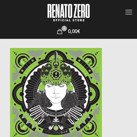
0
0,00€