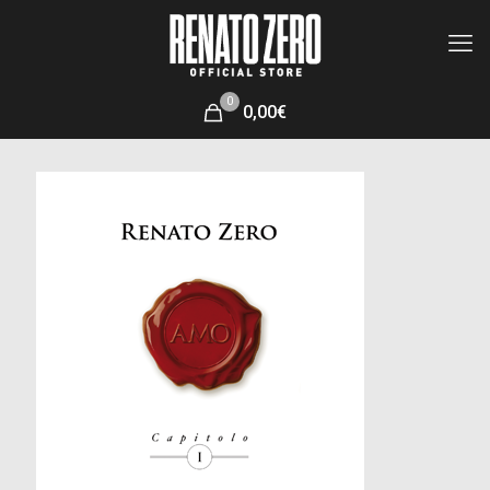
0
0,00€