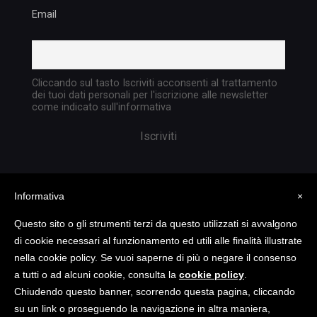
Email
Cliccando sul tasto Iscriviti acconsenti al trattamento
dei tuoi dati personali per l'iscrizione alle newsletter
come indicato sull'informativa
Informativa
×
Questo sito o gli strumenti terzi da questo utilizzati si avvalgono
di cookie necessari al funzionamento ed utili alle finalità illustrate
nella cookie policy. Se vuoi saperne di più o negare il consenso
Copyright @ 2023 TATTICA S.R.L. | All rights
a tutti o ad alcuni cookie, consulta la
cookie policy
.
reserved | P.I. 05903351004
Chiudendo questo banner, scorrendo questa pagina, cliccando
su un link o proseguendo la navigazione in altra maniera,