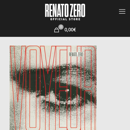
0
0,00€