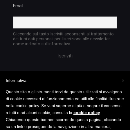
Email
Cliccando sul tasto Iscriviti acconsenti al trattamento
dei tuoi dati personali per l'iscrizione alle newsletter
come indicato sull'informativa
Informativa
×
Questo sito o gli strumenti terzi da questo utilizzati si avvalgono
di cookie necessari al funzionamento ed utili alle finalità illustrate
nella cookie policy. Se vuoi saperne di più o negare il consenso
Copyright @ 2023 TATTICA S.R.L. | All rights
a tutti o ad alcuni cookie, consulta la
cookie policy
.
reserved | P.I. 05903351004
Chiudendo questo banner, scorrendo questa pagina, cliccando
su un link o proseguendo la navigazione in altra maniera,