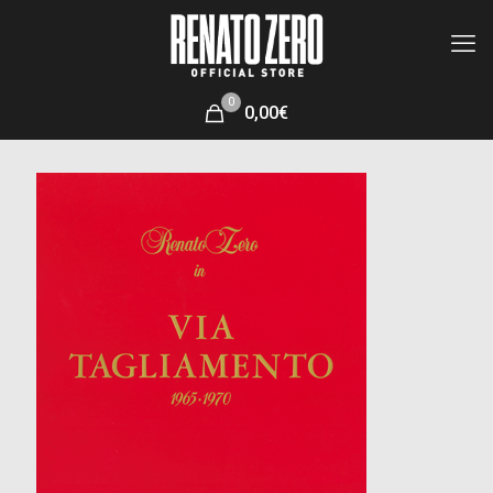
0
0,00€