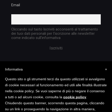
Email
Cliccando sul tasto Iscriviti acconsenti al trattamento
dei tuoi dati personali per l'iscrizione alle newsletter
come indicato sull'informativa
Informativa
×
Questo sito o gli strumenti terzi da questo utilizzati si avvalgono
di cookie necessari al funzionamento ed utili alle finalità illustrate
nella cookie policy. Se vuoi saperne di più o negare il consenso
Copyright @ 2023 TATTICA S.R.L. | All rights
a tutti o ad alcuni cookie, consulta la
cookie policy
.
reserved | P.I. 05903351004
Chiudendo questo banner, scorrendo questa pagina, cliccando
su un link o proseguendo la navigazione in altra maniera,