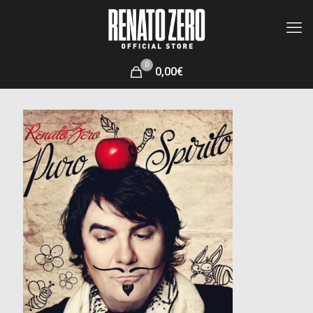
0
0,00€