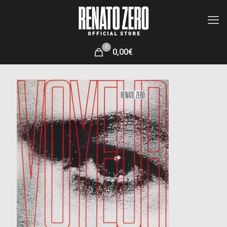
0
0,00€