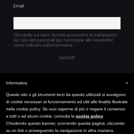
Email
Cliccando sul tasto Iscriviti acconsenti al trattamento
dei tuoi dati personali per l'iscrizione alle newsletter
come indicato sull'informativa
Informativa
×
Questo sito o gli strumenti terzi da questo utilizzati si avvalgono
di cookie necessari al funzionamento ed utili alle finalità illustrate
nella cookie policy. Se vuoi saperne di più o negare il consenso
Copyright @ 2023 TATTICA S.R.L. | All rights
a tutti o ad alcuni cookie, consulta la
cookie policy
.
reserved | P.I. 05903351004
Chiudendo questo banner, scorrendo questa pagina, cliccando
su un link o proseguendo la navigazione in altra maniera,