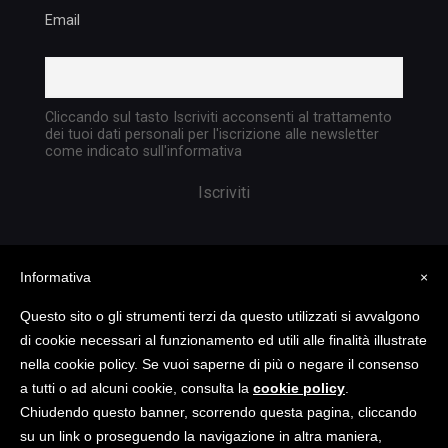
Email
Cliccando sul tasto Iscriviti acconsenti al trattamento
dei tuoi dati personali per l'iscrizione alle newsletter
come indicato sull'informativa
Informativa
×
Questo sito o gli strumenti terzi da questo utilizzati si avvalgono
di cookie necessari al funzionamento ed utili alle finalità illustrate
nella cookie policy. Se vuoi saperne di più o negare il consenso
Copyright @ 2023 TATTICA S.R.L. | All rights
a tutti o ad alcuni cookie, consulta la
cookie policy
.
reserved | P.I. 05903351004
Chiudendo questo banner, scorrendo questa pagina, cliccando
su un link o proseguendo la navigazione in altra maniera,