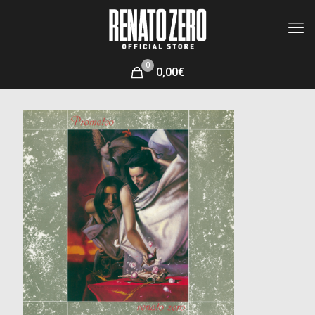
0
0,00€