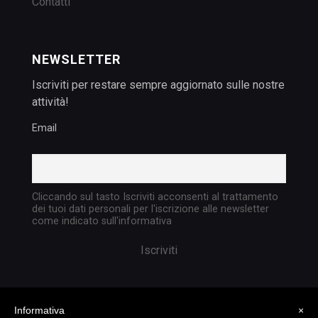
Contatti
NEWSLETTER
Iscriviti per restare sempre aggiornato sulle nostre
attività!
Email
Cliccando sul tasto Iscriviti acconsenti al trattamento
dei tuoi dati personali per l'iscrizione alle newsletter
come indicato sull'informativa
Informativa
×