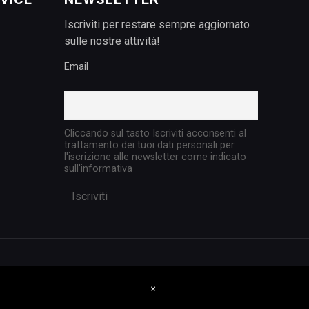
Iscriviti per restare sempre aggiornato
sulle nostre attività!
Email
Cliccando sul tasto Iscriviti acconsenti al
trattamento dei tuoi dati personali per
l'iscrizione alle newsletter come indicato
sull'informativa
×