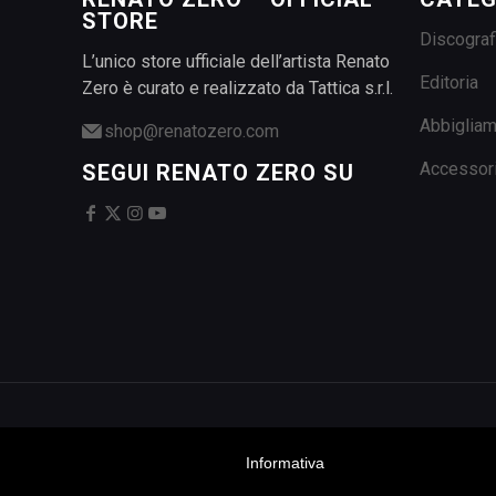
STORE
Discograf
L’unico store ufficiale dell’artista Renato
Editoria
Zero è curato e realizzato da Tattica s.r.l.
Abbiglia
shop@renatozero.com
Accessor
SEGUI RENATO ZERO SU
Informativa