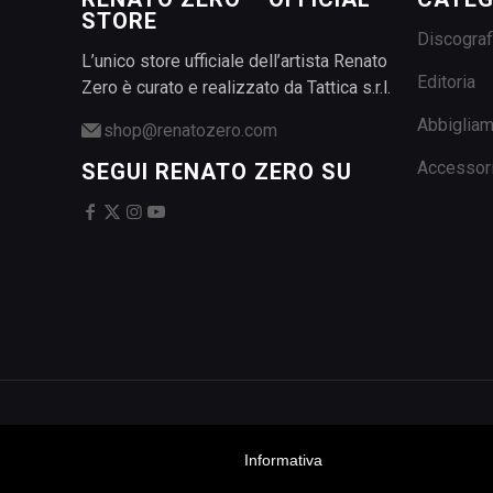
STORE
Discograf
L’unico store ufficiale dell’artista Renato
Editoria
Zero è curato e realizzato da Tattica s.r.l.
Abbiglia
shop@renatozero.com
Accessor
SEGUI RENATO ZERO SU
Informativa