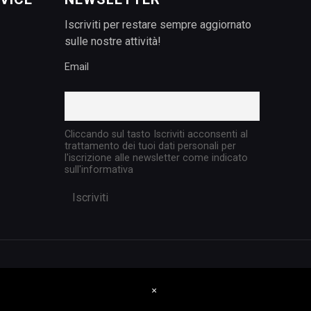
Iscriviti per restare sempre aggiornato
sulle nostre attività!
Email
Cliccando sul tasto Iscriviti acconsenti al
trattamento dei tuoi dati personali per
l'iscrizione alle newsletter come indicato
sull'informativa
×