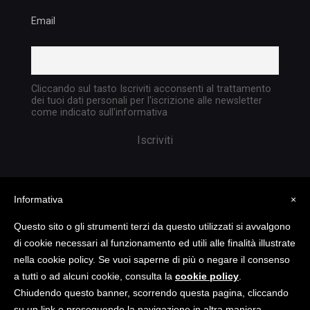
Email
Cliccando sul tasto Iscriviti acconsenti al trattamento
dei tuoi dati personali per l'iscrizione alle newsletter
come indicato sull'informativa
Informativa
×
Questo sito o gli strumenti terzi da questo utilizzati si avvalgono
di cookie necessari al funzionamento ed utili alle finalità illustrate
nella cookie policy. Se vuoi saperne di più o negare il consenso
Copyright @ 2023 TATTICA S.R.L. | All rights
a tutti o ad alcuni cookie, consulta la
cookie policy
.
reserved | P.I. 05903351004
Chiudendo questo banner, scorrendo questa pagina, cliccando
su un link o proseguendo la navigazione in altra maniera,