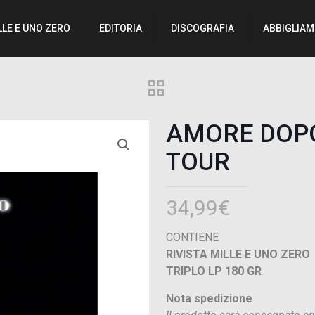
LLE E UNO ZERO
EDITORIA
DISCOGRAFIA
ABBIGLIA
AMORE DOP
TOUR
34,99
€
CONTIENE
RIVISTA MILLE E UNO ZERO
TRIPLO LP 180 GR
Nota spedizione