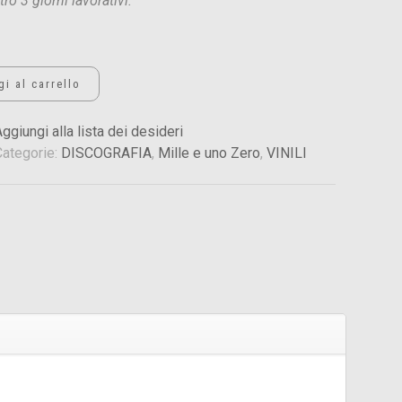
ro 3 giorni lavorativi.
i al carrello
ggiungi alla lista dei desideri
Categorie:
DISCOGRAFIA
,
Mille e uno Zero
,
VINILI