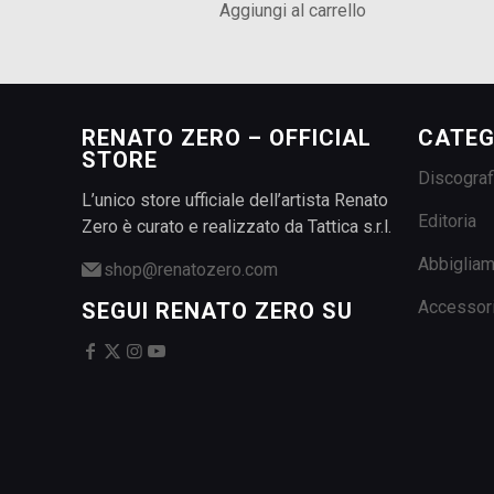
Aggiungi al carrello
RENATO ZERO – OFFICIAL
CATEG
STORE
Discograf
L’unico store ufficiale dell’artista Renato
Editoria
Zero è curato e realizzato da Tattica s.r.l.
Abbiglia
shop@renatozero.com
Accessor
SEGUI RENATO ZERO SU