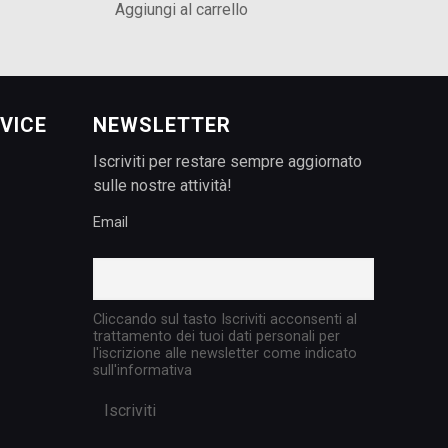
Aggiungi al carrello
VICE
NEWSLETTER
Iscriviti per restare sempre aggiornato
sulle nostre attività!
Email
Cliccando sul tasto Iscriviti acconsenti al
trattamento dei tuoi dati personali per
l'iscrizione alle newsletter come indicato
sull'informativa