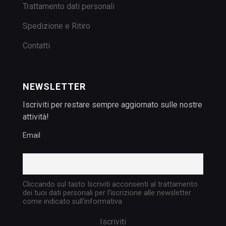
Trattamento dati personali
Spedizione e Ritiro
Contatti
NEWSLETTER
Iscriviti per restare sempre aggiornato sulle nostre
attività!
Email
Cliccando sul tasto Iscriviti acconsenti al trattamento
dei tuoi dati personali per l'iscrizione alle newsletter
come indicato sull'informativa