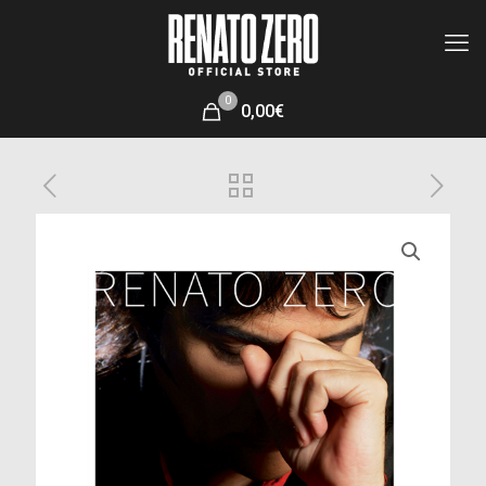
0
0,00€