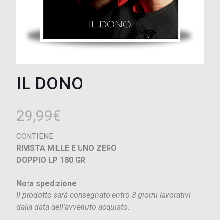
IL DONO
29,99
€
CONTIENE
RIVISTA MILLE E UNO ZERO
DOPPIO LP 180 GR
Nota spedizione
Il prodotto sarà consegnato entro 3 giorni lavorativi
dalla data dell’avvenuto acquisto.