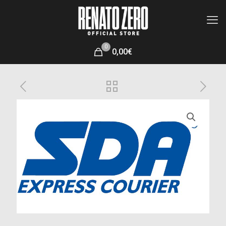
0
0,00€