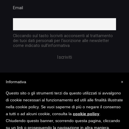
Email
Cliccando sul tasto Iscriviti acconsenti al trattamento
dei tuoi dati personali per l'iscrizione alle newsletter
come indicato sull'informativa
Informativa
×
Questo sito o gli strumenti terzi da questo utilizzati si avvalgono
di cookie necessari al funzionamento ed utili alle finalità illustrate
nella cookie policy. Se vuoi saperne di più o negare il consenso
Copyright @ 2023 TATTICA S.R.L. | All rights
a tutti o ad alcuni cookie, consulta la
cookie policy
.
reserved | P.I. 05903351004
Chiudendo questo banner, scorrendo questa pagina, cliccando
su un link o proseguendo la navigazione in altra maniera,