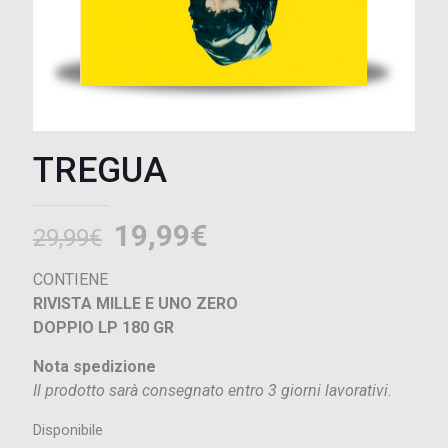
TREGUA
Il
Il
19,99
€
29,99
€
prezzo
prezzo
CONTIENE
originale
attuale
RIVISTA MILLE E UNO ZERO
era:
è:
DOPPIO LP 180 GR
29,99€.
19,99€.
Nota spedizione
Il prodotto sarà consegnato entro 3 giorni lavorativi.
Disponibile