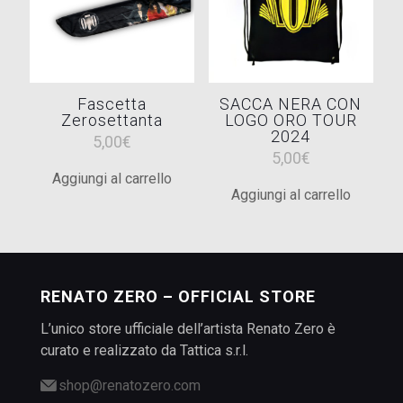
Fascetta
SACCA NERA CON
Zerosettanta
LOGO ORO TOUR
2024
5,00
€
5,00
€
Aggiungi al carrello
Aggiungi al carrello
RENATO ZERO – OFFICIAL STORE
L’unico store ufficiale dell’artista Renato Zero è
curato e realizzato da Tattica s.r.l.
shop@renatozero.com