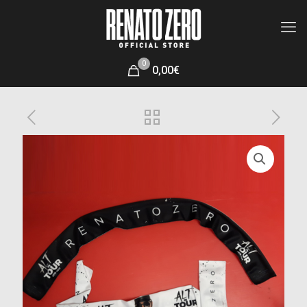
0
0,00€