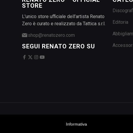
STORE
Discograf
L’unico store ufficiale dell’artista Renato
Editoria
Zero è curato e realizzato da Tattica s.r.l.
Abbiglia
shop@renatozero.com
Accessor
SEGUI RENATO ZERO SU
Informativa