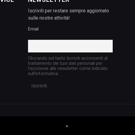
Iscriviti per restare sempre aggiornato
sulle nostre attività!
Email
Cliccando sul tasto Iscriviti acconsenti al
trattamento dei tuoi dati personali per
l'iscrizione alle newsletter come indicato
sull'informativa
×