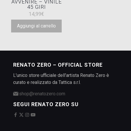
AVVENIRE – VINILE
45 GIRI
14,99
€
Aggiungi al carrello
RENATO ZERO – OFFICIAL STORE
L’unico store ufficiale dell’artista Renato Zero è
curato e realizzato da Tattica s.r.l.
shop@renatozero.com
SEGUI RENATO ZERO SU