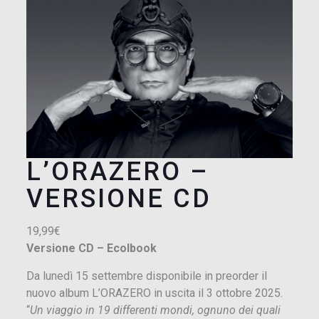
L’ORAZERO –
VERSIONE CD
19,99
€
Versione CD – Ecolbook
Da lunedì 15 settembre disponibile in preorder il
nuovo album L’ORAZERO in uscita il 3 ottobre 2025.
“
Un viaggio in 19 differenti mondi, ognuno dei quali