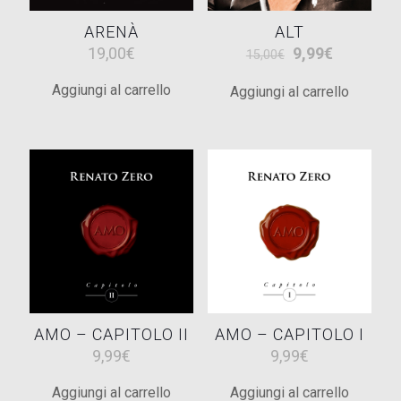
ARENÀ
ALT
Il
Il
19,00
€
9,99
€
15,00
€
prezzo
prezzo
Aggiungi al carrello
Aggiungi al carrello
originale
attuale
era:
è:
15,00€.
9,99€.
AMO – CAPITOLO II
AMO – CAPITOLO I
9,99
€
9,99
€
Aggiungi al carrello
Aggiungi al carrello