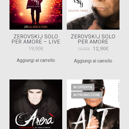
ZEROVSKIJ SOLO
ZEROVSKIJ SOLO
PER AMORE – LIVE
PER AMORE
Il
Il
19,90
€
12,90
€
19,90
€
prezzo
prezzo
Aggiungi al carrello
Aggiungi al carrello
originale
attuale
era:
è:
19,90€.
12,90€.
IN OFFERTA
IN PROMOZIONE