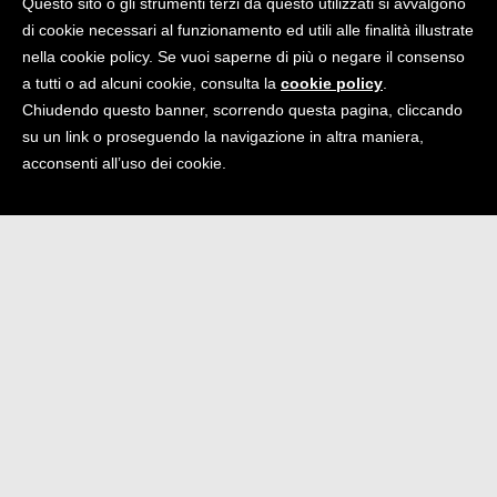
Questo sito o gli strumenti terzi da questo utilizzati si avvalgono
di cookie necessari al funzionamento ed utili alle finalità illustrate
COSTUMER AND SERVICE
nella cookie policy. Se vuoi saperne di più o negare il consenso
a tutti o ad alcuni cookie, consulta la
cookie policy
.
Termini e condizioni
Chiudendo questo banner, scorrendo questa pagina, cliccando
Trattamento dati personali
su un link o proseguendo la navigazione in altra maniera,
acconsenti all’uso dei cookie.
Spedizione e Ritiro
Contatti
NEWSLETTER
Iscriviti per restare sempre aggiornato sulle nostre
attività!
Email