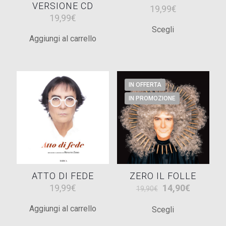
VERSIONE CD
19,99
€
19,99
€
Scegli
Questo
Aggiungi al carrello
prodotto
ha
più
varianti.
IN OFFERTA
Le
IN PROMOZIONE
opzioni
possono
essere
scelte
nella
pagina
ATTO DI FEDE
ZERO IL FOLLE
del
Il
Il
19,99
€
14,90
€
19,90
€
prodotto
prezzo
prezzo
Aggiungi al carrello
Scegli
originale
attuale
Questo
era:
è: