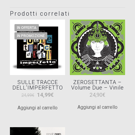
Prodotti correlati
IN OFFERTA
IN PROMOZIONE
SULLE TRACCE
ZEROSETTANTA –
DELL’IMPERFETTO
Volume Due – Vinile
Il
Il
14,99
€
24,90
€
24,99
€
prezzo
prezzo
Aggiungi al carrello
Aggiungi al carrello
originale
attuale
era:
è:
24,99€.
14,99€.