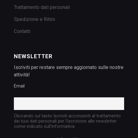
Trattamento dati personali
Spedizione e Ritiro
Contatti
NEWSLETTER
Iscriviti per restare sempre aggiornato sulle nostre
attività!
Email
Cliccando sul tasto Iscriviti acconsenti al trattamento
dei tuoi dati personali per l'iscrizione alle newsletter
come indicato sull'informativa