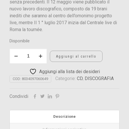
senza precedenti. Il 12 maggio viene pubblicato il
nuovo lavoro discografico, composto da 19 brani
inediti che saranno al centro dell’omonimo progetto
live, mentre Il 1 ° luglio 2017 inizia dal Centrale live di
Roma la tournée.
Disponibile
ZEROVSKIJ
Aggiungi al carrello
SOLO
PER
Aggiungi alla lista dei desideri
AMORE
Categorie:
CD
,
DISCOGRAFIA
quantità
COD:
8034097060649
Condividi
Descrizione