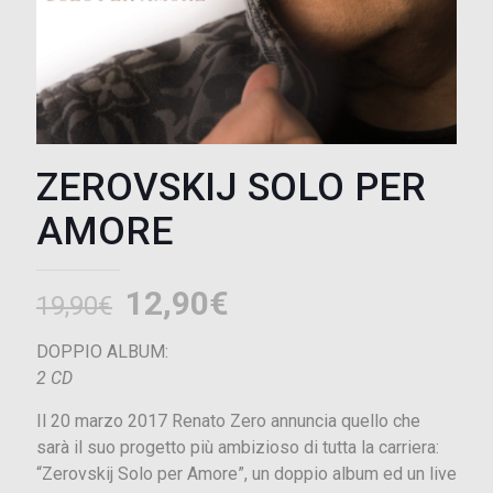
ZEROVSKIJ SOLO PER
AMORE
Il
Il
12,90
€
19,90
€
prezzo
prezzo
DOPPIO ALBUM:
originale
attuale
2 CD
era:
è:
Il 20 marzo 2017 Renato Zero annuncia quello che
19,90€.
12,90€.
sarà il suo progetto più ambizioso di tutta la carriera:
“Zerovskij Solo per Amore”, un doppio album ed un live