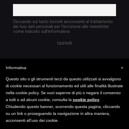
Cliccando sul tasto Iscriviti acconsenti al trattamento
dei tuoi dati personali per l'iscrizione alle newsletter
come indicato sull'informativa
Informativa
×
Questo sito o gli strumenti terzi da questo utilizzati si avvalgono
di cookie necessari al funzionamento ed utili alle finalità illustrate
nella cookie policy. Se vuoi saperne di più o negare il consenso
Copyright @ 2023 TATTICA S.R.L. | All rights
a tutti o ad alcuni cookie, consulta la
cookie policy
.
reserved | P.I. 05903351004
Chiudendo questo banner, scorrendo questa pagina, cliccando
su un link o proseguendo la navigazione in altra maniera,
acconsenti all’uso dei cookie.