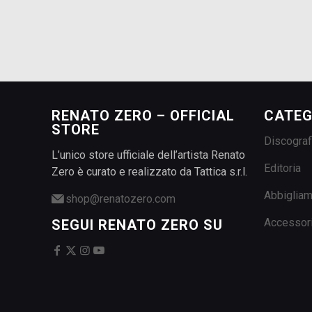
RENATO ZERO – OFFICIAL
CATEG
STORE
Discograf
L’unico store ufficiale dell’artista Renato
Editoria
Zero è curato e realizzato da Tattica s.r.l.
Abbiglia
shop@renatozero.com
Accessor
SEGUI RENATO ZERO SU