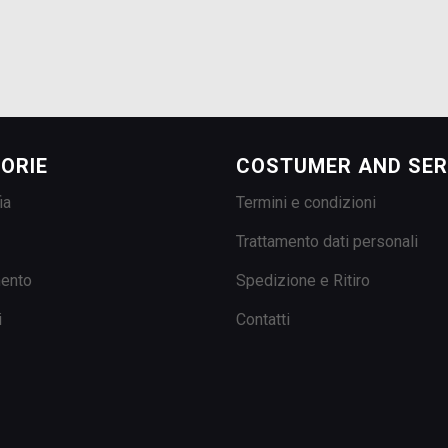
ORIE
COSTUMER AND SER
ia
Termini e condizioni
Trattamento dati personali
mento
Spedizione e Ritiro
i
Contatti