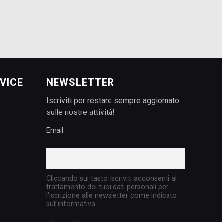
VICE
NEWSLETTER
Iscriviti per restare sempre aggiornato
sulle nostre attività!
Email
Cliccando sul tasto Iscriviti acconsenti al
trattamento dei tuoi dati personali per
l'iscrizione alle newsletter come indicato
sull'informativa