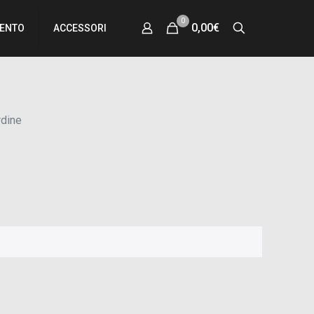
0
0,00€
MENTO
ACCESSORI
rdine