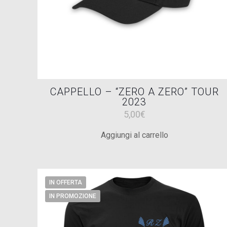
del
prodotto
CAPPELLO – “ZERO A ZERO” TOUR
2023
5,00
€
Aggiungi al carrello
IN OFFERTA
IN PROMOZIONE