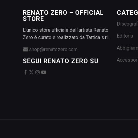
varianti.
RENATO ZERO – OFFICIAL
CATEG
Le
STORE
opzioni
Discograf
possono
L’unico store ufficiale dell’artista Renato
essere
Editoria
Zero è curato e realizzato da Tattica s.r.l.
scelte
Abbiglia
shop@renatozero.com
nella
pagina
Accessor
SEGUI RENATO ZERO SU
del
prodotto