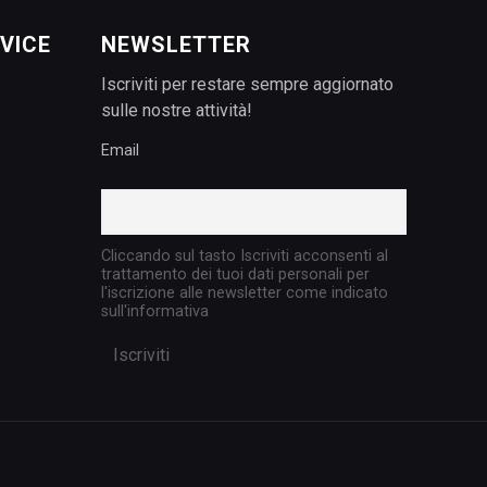
VICE
NEWSLETTER
Iscriviti per restare sempre aggiornato
sulle nostre attività!
Email
Cliccando sul tasto Iscriviti acconsenti al
trattamento dei tuoi dati personali per
l'iscrizione alle newsletter come indicato
sull'informativa