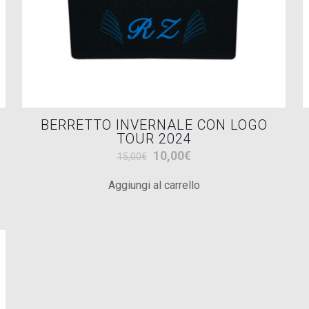
del
prodotto
BERRETTO INVERNALE CON LOGO
TOUR 2024
Il
Il
10,00
€
15,00
€
prezzo
prezzo
Aggiungi al carrello
originale
attuale
era:
è:
15,00€.
10,00€.