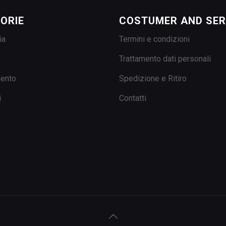
ORIE
COSTUMER AND SER
ia
Termini e condizioni
Trattamento dati personali
mento
Spedizione e Ritiro
i
Contatti